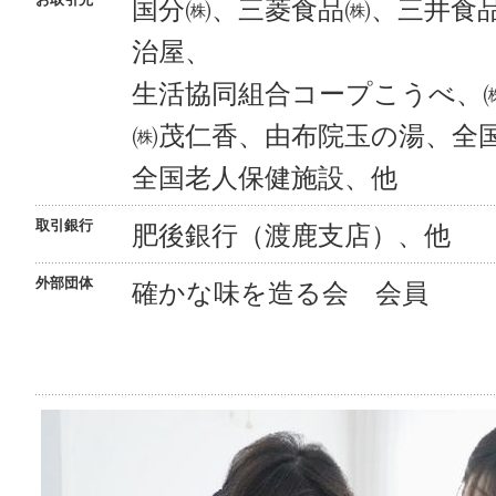
国分㈱、三菱食品㈱、三井食
治屋、
生活協同組合コープこうべ、
㈱茂仁香、由布院玉の湯、全
全国老人保健施設、他
取引銀行
肥後銀行（渡鹿支店）、他
外部団体
確かな味を造る会 会員